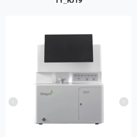
TY_RJ19

