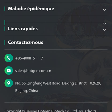
Maladie épidémique


Liens rapides

Contactez-nous

+86-4008151117

sales@hotgen.com.cn

No. 55 Qingfeng West Road, Daxing District, 102629,
Beijing, China
Copyright ©
Beijing Hotgen Biotech Co., Ltd.
Tous droits