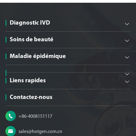
Diagnostic IVD

Soins de beauté

Maladie épidémique


Liens rapides

Contactez-nous

+86-4008151117

sales@hotgen.com.cn