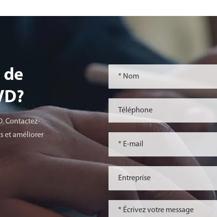
 de
lVD?
D. Contactez-
s et améliorer