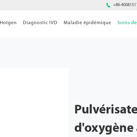

+86-4008151
 Hotgen
Diagnostic IVD
Maladie épidémique
Soins d
Pulvérisate
d'oxygène 