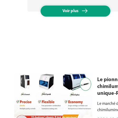

Voir plus
Le pionn
chimilum
unique-R
chimilum
Le marché d
unique d
chimilumin
principalem