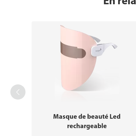
En rel

Masque de beauté Led
rechargeable