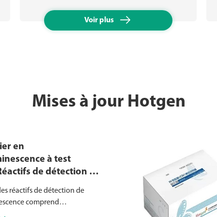

Voir plus
Mises à jour Hotgen
ier en
inescence à test
éactifs de détection de
inescence à test
es réactifs de détection de
e la série MQ60
escence comprend
ent deux formats d'emballage: