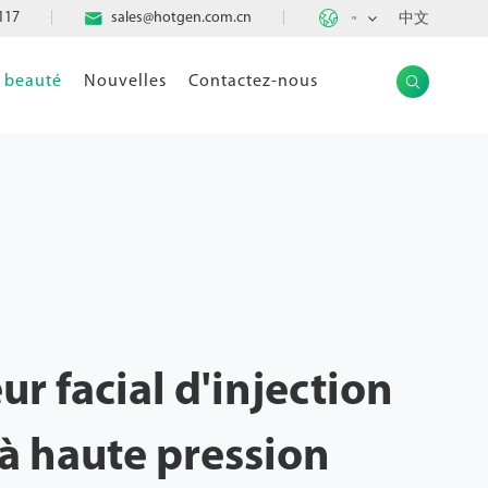

117

sales@hotgen.com.cn
中文
FR
e beauté
Nouvelles
Contactez-nous

ur facial d'injection
à haute pression