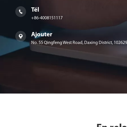
Tél

+86-4008151117
Ajouter

No. 55 Qingfeng West Road, Daxing District, 102629,