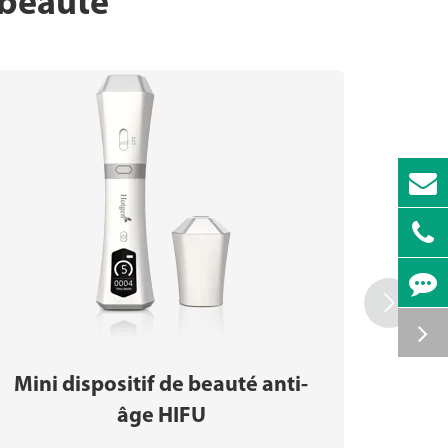
 beauté

Mini dispositif de beauté anti-
Disp
âge HIFU