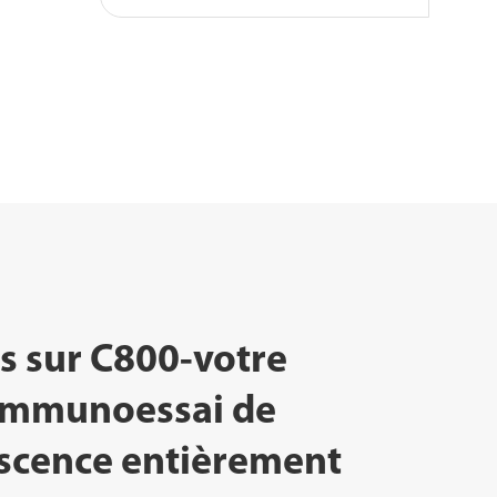
us sur C800-votre
'immunoessai de
scence entièrement