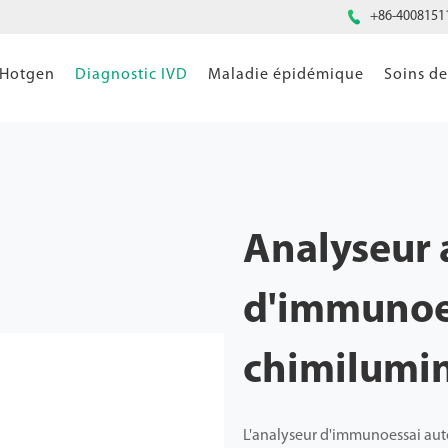

+86-4008151
 Hotgen
Diagnostic IVD
Maladie épidémique
Soins d
Analyseur
d'immunoe
chimilumi
L'analyseur d'immunoessai au