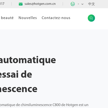

117

sales@hotgen.com.cn
中文
FR
e beauté
Nouvelles
Contactez-nous

 automatique
ssai de
nescence
tomatique de chimiluminescence C800 de Hotgen est un