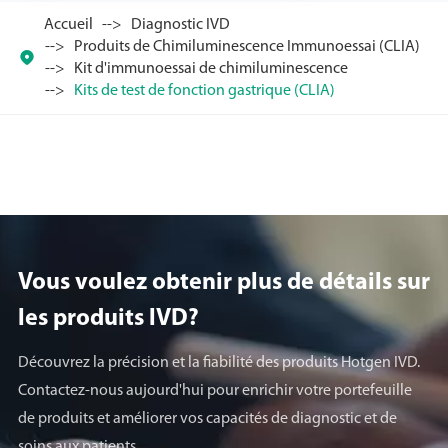
Accueil
Diagnostic IVD
Produits de Chimiluminescence Immunoessai (CLIA)

Kit d'immunoessai de chimiluminescence
Kits de test de fonction gastrique (CLIA)
Vous voulez obtenir plus de détails sur
les produits lVD?
Découvrez la précision et la fiabilité des produits Hotgen IVD.
Contactez-nous aujourd'hui pour enrichir votre portefeuille
de produits et améliorer vos capacités de diagnostic et de
soins aux patients.