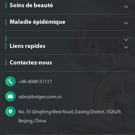
Soins de beauté

Maladie épidémique


Liens rapides

Contactez-nous

+86-4008151117

sales@hotgen.com.cn

No. 55 Qingfeng West Road, Daxing District, 102629,
Beijing, China