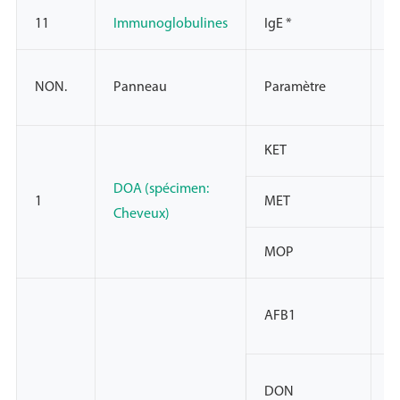
11
Immunoglobulines
IgE *
Ce
NON.
Panneau
Paramètre
d
KET
N
DOA (spécimen:
1
MET
N
Cheveux)
MOP
N
AFB1
/
DON
/