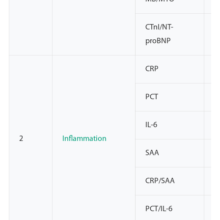
CTnI/NT-
N
proBNP
CRP
N
PCT
N
IL-6
N
2
Inflammation
SAA
N
CRP/SAA
N
PCT/IL-6
N