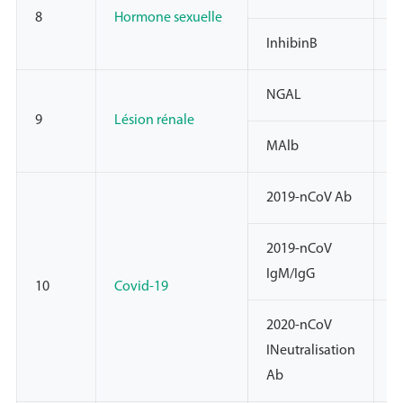
8
Hormone sexuelle
InhibinB
C
NGAL
N
9
Lésion rénale
MAlb
C
2019-nCoV Ab
N
2019-nCoV
N
IgM/IgG
10
Covid-19
2020-nCoV
INeutralisation
Ab