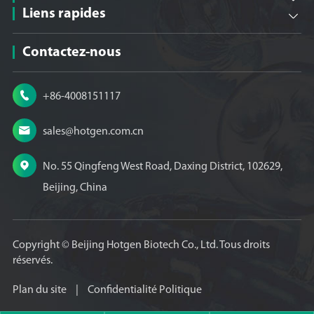
Liens rapides

Contactez-nous

+86-4008151117

sales@hotgen.com.cn

No. 55 Qingfeng West Road, Daxing District, 102629,
Beijing, China
Copyright ©
Beijing Hotgen Biotech Co., Ltd.
Tous droits
réservés.
Plan du site
|
Confidentialité Politique