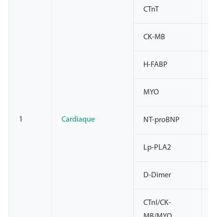
CTnT
N
CK-MB
N
H-FABP
N
MYO
N
1
Cardiaque
NT-proBNP
N
Lp-PLA2
N
D-Dimer
N
CTnI/CK-
N
MB/MYO