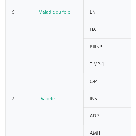
6
Maladie du foie
LN
N
HA
N
PIIINP
N
TIMP-1
N
C-P
N
7
Diabète
INS
N
ADP
N
AMH
N