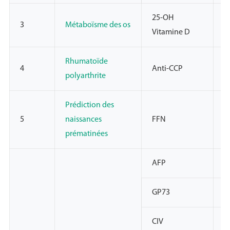
25-OH
3
Métaboïsme des os
N
Vitamine D
Rhumatoïde
4
Anti-CCP
N
polyarthrite
Prédiction des
5
naissances
FFN
N
prématinées
AFP
N
GP73
N
CIV
N