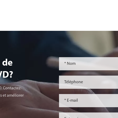
 de
lVD?
D. Contactez-
s et améliorer