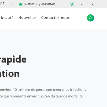

117

sales@hotgen.com.cn
中文
FR
e beauté
Nouvelles
Contactez-nous

 rapide
ation
, environ 15 millions de personnes meurent d'infections
e qui représente environ 25.5% du taux de mortalité