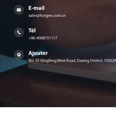
E-mail

sales@hotgen.com.cn
Tél

+86-4008151117
Ajouter

No. 55 Qingfeng West Road, Daxing District, 102629,