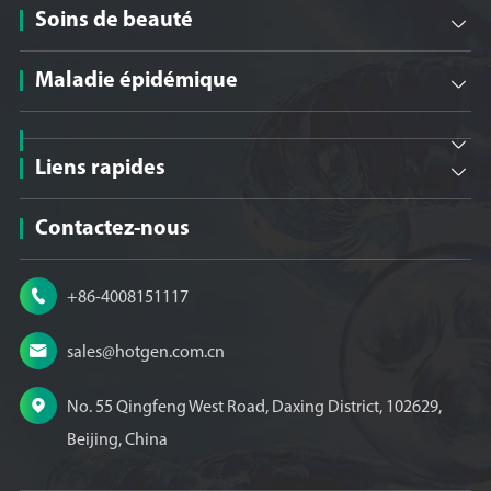
Soins de beauté

Maladie épidémique


Liens rapides

Contactez-nous

+86-4008151117

sales@hotgen.com.cn

No. 55 Qingfeng West Road, Daxing District, 102629,
Beijing, China