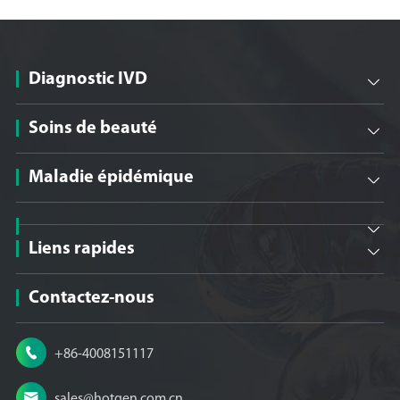
Diagnostic IVD

Soins de beauté

Maladie épidémique


Liens rapides

Contactez-nous

+86-4008151117

sales@hotgen.com.cn