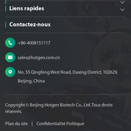

Liens rapides

Contactez-nous

+86-4008151117

sales@hotgen.com.cn

No. 55 Qingfeng West Road, Daxing District, 102629,
Beijing, China
Copyright ©
Beijing Hotgen Biotech Co., Ltd.
Tous droits
réservés.
Plan du site
|
Confidentialité Politique