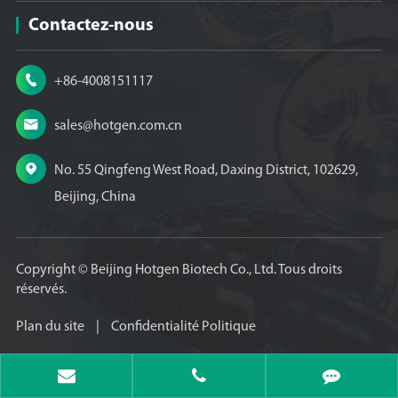
Contactez-nous

+86-4008151117

sales@hotgen.com.cn

No. 55 Qingfeng West Road, Daxing District, 102629,
Beijing, China
Copyright ©
Beijing Hotgen Biotech Co., Ltd.
Tous droits
réservés.
Plan du site
|
Confidentialité Politique