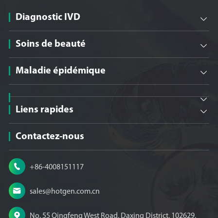
Diagnostic IVD

Soins de beauté

Maladie épidémique


Liens rapides

Contactez-nous

+86-4008151117

sales@hotgen.com.cn

No. 55 Qingfeng West Road, Daxing District, 102629,