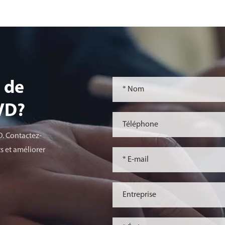
 de
lVD?
D. Contactez-
s et améliorer