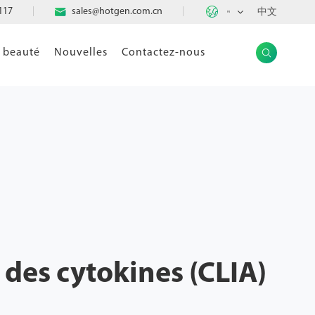

117

sales@hotgen.com.cn
中文
FR
e beauté
Nouvelles
Contactez-nous

t des cytokines (CLIA)