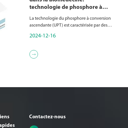
dans la biomédecine:
technologie de phosphore à
conversion asante (UPT)
La technologie du phosphore à conversion
ascendante (UPT) est caractérisée par des
particules de taille submicronique
2024-12-16
composées de céramiques dopées avec des
éléments de terres rares, y compris les
lanthanides, le scandium (Sc), l'yttrium (Y),

et ot...
iens
Contactez-nous
apides