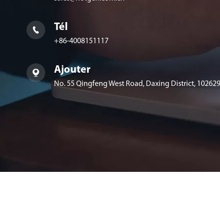
Tél

+86-4008151117
Ajouter

No. 55 Qingfeng West Road, Daxing District, 102629,