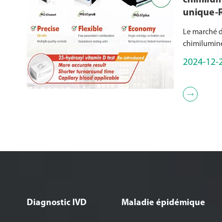
chimilum
unique-R
chimilum
Le marché d
unique d
chimilumin
principalem
2024-12-
la chimiolu
(conçue pou
article par 

instruments.
Diagnostic IVD
Maladie épidémique