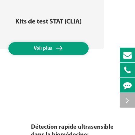
Kit
Kits de test STAT (CLIA)

Voir plus
Détection rapide ultrasensible