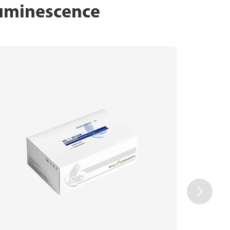
luminescence
