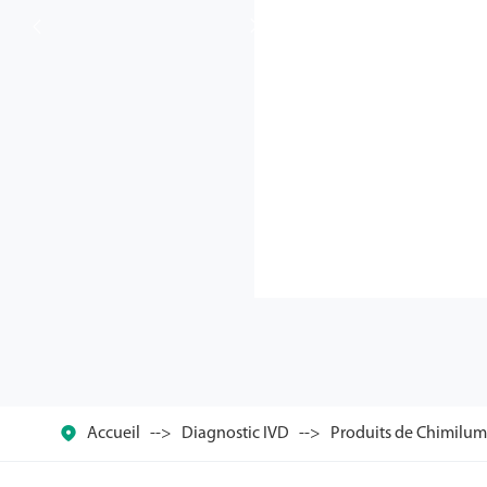



Accueil
Diagnostic IVD
Produits de Chimilum