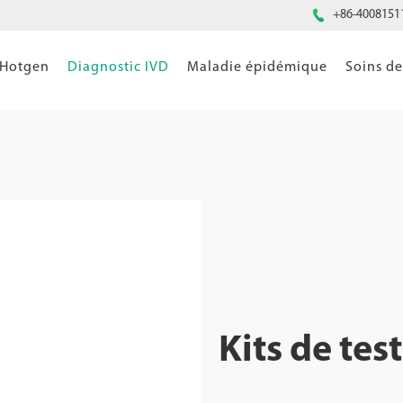

+86-4008151
 Hotgen
Diagnostic IVD
Maladie épidémique
Soins d
Kits de tes